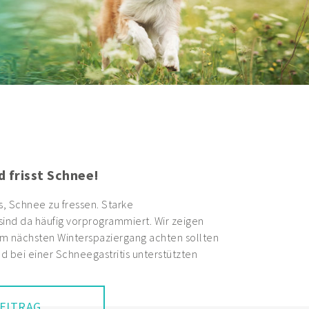
Hund: Wenn die Stoßdämpfer nicht
eren
n im Laufe ihres Lebens an schmerzhaften
elenke, der sogenannten Arthrose. Lesen Sie
fgebaut sind und was Sie bei der Vorbeugung
rkrankung beachten sollten.