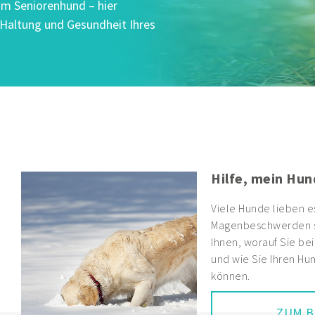
um Seniorenhund – hier
, Haltung und Gesundheit Ihres
Arthrose beim 
mehr funktioni
Viele Hunde erkranke
Veränderungen der G
hier, wie Gelenke au
sowie im Fall einer E