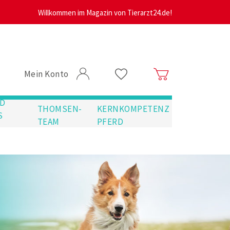
Willkommen im Magazin von Tierarzt24.de!
Mein Konto
D
THOMSEN-
KERNKOMPETENZ
S
TEAM
PFERD