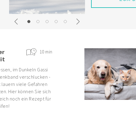
ZUM B
Previous
Next
er
10 min
it
ssen, im Dunkeln Gassi
enkband verschlucken -
 lauern viele Gefahren
en. Hier können Sie sich
eich noch ein Rezept für
ifen!