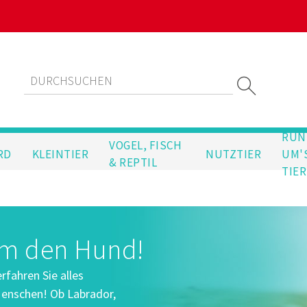
RUN
VOGEL, FISCH
RD
KLEINTIER
NUTZTIER
UM'
& REPTIL
TIER
um den Hund!
fahren Sie alles
enschen! Ob Labrador,