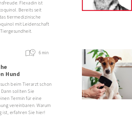
freude. Flexadin ist
oquinol. Bereits seit
das tiermedizinische
uinol mit Leidenschaft
 Tiergesundheit.
6 min
che
en Hund
esuch beim Tierarzt schon
 Dann sollten Sie
inen Termin für eine
hung vereinbaren. Warum
 ist, erfahren Sie hier!