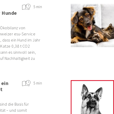
5 min
r Hunde
r Ökobilanz von
hweizer esu-Service
s, dass ein Hund im Jahr
e Katze 0,38 t CO2
ann es sinnvoll sein,
uf Nachhaltigkeit zu
 ein
5 min
t
nd die Basis für
tät – und somit