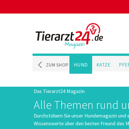
HUND
KATZE
PFE
ZUM SHOP
Das Tierarzt24 Magazin
Alle Themen rund 
Durchstöbern Sie unser Hundemagazin und er
Wissenswerte über den besten Freund des M