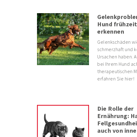
Gelenkproble
Hund frühzeit
erkennen
Gelenkschäden wie 
schmerzhaft und kö
Ursachen haben. A
bei Ihrem Hund ac
therapeutischen Mö
erfahren Sie hier!
Die Rolle der
Ernährung: H
Fellgesundhe
auch von inne