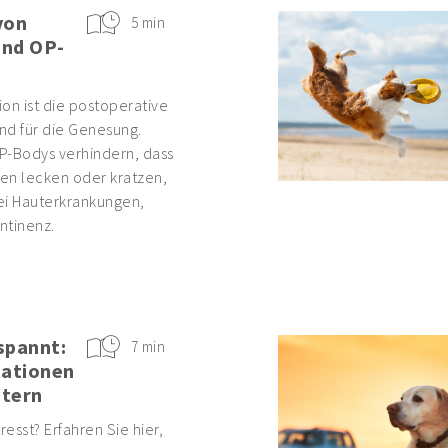
von
5 min
und OP-
on ist die postoperative
nd für die Genesung.
P-Bodys verhindern, dass
en lecken oder kratzen,
ei Hauterkrankungen,
ntinenz.
spannt:
7 min
uationen
stern
tresst? Erfahren Sie hier,