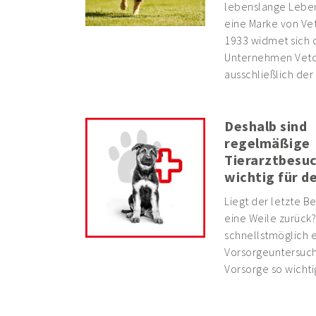
lebenslange Lebens
eine Marke von Vet
1933 widmet sich 
Unternehmen Vetoq
ausschließlich der
Deshalb sind
regelmäßige
Tierarztbesu
wichtig für d
Liegt der letzte B
eine Weile zurück?
schnellstmöglich e
Vorsorgeuntersuc
Vorsorge so wichtig