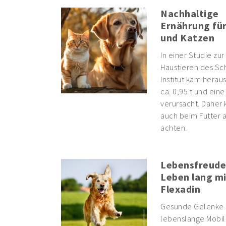
Nachhaltige
Ernährung fü
und Katzen
In einer Studie zu
Haustieren des Sc
Institut kam herau
ca. 0,95 t und ein
verursacht. Daher k
auch beim Futter a
achten.
Lebensfreude
Leben lang mi
Flexadin
Gesunde Gelenke si
lebenslange Mobili