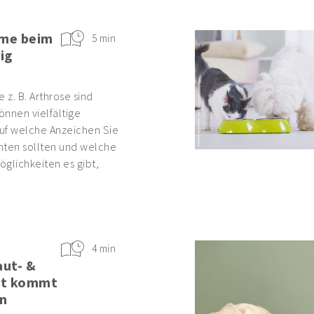
me beim
5 min
ig
z. B. Arthrose sind
nnen vielfältige
uf welche Anzeichen Sie
hten sollten und welche
glichkeiten es gibt,
4 min
aut- &
it kommt
n