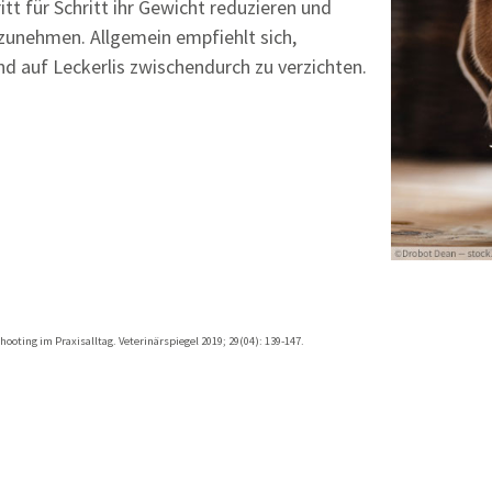
t für Schritt ihr Gewicht reduzieren und
zunehmen. Allgemein empfiehlt sich,
d auf Leckerlis zwischendurch zu verzichten.
oting im Praxisalltag. Veterinärspiegel 2019; 29(04): 139-147.