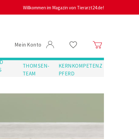
Willkommen im Magazin von Tierarzt24.de!
Mein Konto
D
THOMSEN-
KERNKOMPETENZ
S
TEAM
PFERD