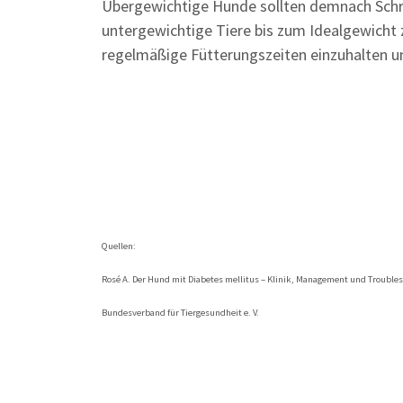
Übergewichtige Hunde sollten demnach Schrit
untergewichtige Tiere bis zum Idealgewicht 
regelmäßige Fütterungszeiten einzuhalten un
Quellen:
Rosé A. Der Hund mit Diabetes mellitus – Klinik, Management und Troublesho
Bundesverband für Tiergesundheit e. V.