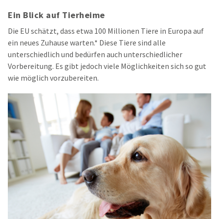
Ein Blick auf Tierheime
Die EU
schätzt
,
dass
etwa
100
Millionen
Tiere in Europa auf
ein
neues
Zuhause
warten.*
Diese
Tiere
sind
alle
unterschiedlich
und
bedürfen
auch
unterschiedlicher
Vorbereitung
. Es
gibt
jedoch
viele
Möglichkeiten
sich
so gut
wie
möglich
vorzubereiten
.