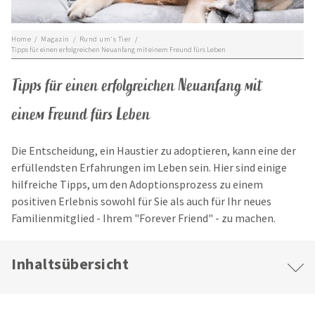
Home
/
Magazin
/
Rund um's Tier
/
Tipps für einen erfolgreichen Neuanfang mit einem Freund fürs Leben
Tipps für
einen
erfolgreichen
Neuanfang
mit
einem
Freund fürs Leben
Die
Entscheidung
,
ein
Haustier
zu
adoptieren
,
kann
eine
der
erfüllendsten
Erfahrungen
im
Leben sein. Hier
sind
einige
hilfreiche
Tipps, um den
Adoptionsprozess
zu
einem
positiven
Erlebnis
sowohl
für Sie
als
auch
für
Ihr
neues
Familienmitglied
- Ihrem "Forever Friend" -
zu
machen.
Inhaltsübersicht