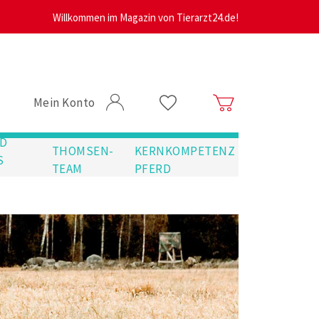
Willkommen im Magazin von Tierarzt24.de!
Mein Konto
D
THOMSEN-
KERNKOMPETENZ
S
TEAM
PFERD