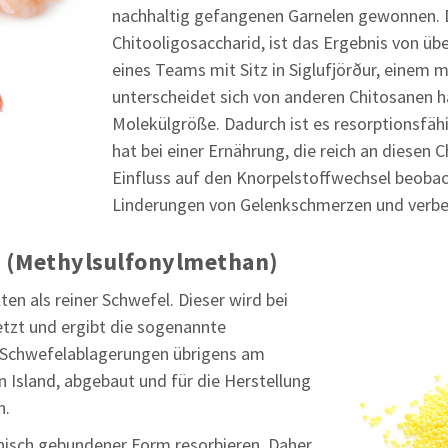
nachhaltig gefangenen Garnelen gewonnen. 
Chitooligosaccharid, ist das Ergebnis von ü
eines Teams mit Sitz in Siglufjörður, einem m
unterscheidet sich von anderen Chitosanen h
Molekülgröße. Dadurch ist es resorptionsfä
hat bei einer Ernährung, die reich an diesen C
Einfluss auf den Knorpelstoffwechsel beobac
Linderungen von Gelenkschmerzen und verbes
M (Methylsulfonylmethan)
en als reiner Schwefel. Dieser wird bei
tzt und ergibt die sogenannte
e Schwefelablagerungen übrigens am
n Island, abgebaut und für die Herstellung
n.
anisch gebundener Form resorbieren. Daher