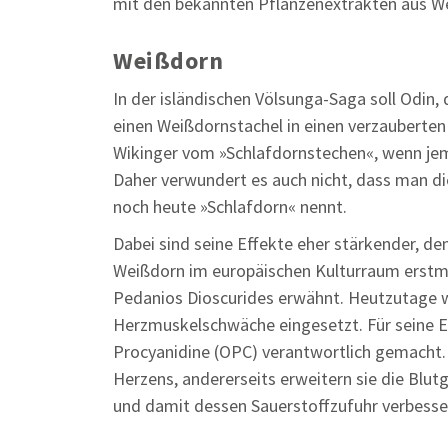
mit den bekannten Pflanzenextrakten aus We
Weißdorn
In der isländischen Völsunga-Saga soll Odin,
einen Weißdornstachel in einen verzauberten
Wikinger vom »Schlafdornstechen«, wenn jem
Daher verwundert es auch nicht, dass man die
noch heute »Schlafdorn« nennt.
Dabei sind seine Effekte eher stärkender, de
Weißdorn im europäischen Kulturraum erstma
Pedanios Dioscurides erwähnt. Heutzutage w
Herzmuskelschwäche eingesetzt. Für seine E
Procyanidine (OPC) verantwortlich gemacht. 
Herzens, andererseits erweitern sie die Blu
und damit dessen Sauerstoffzufuhr verbesse