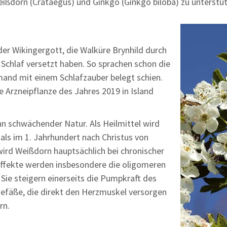
ißdorn (Crataegus) und Ginkgo (Ginkgo biloba) zu unterstüt
 der Wikingergott, die Walküre Brynhild durch
 Schlaf versetzt haben. So sprachen schon die
and mit einem Schlafzauber belegt schien.
 Arzneipflanze des Jahres 2019 in Island
nn schwächender Natur. Als Heilmittel wird
ls im 1. Jahrhundert nach Christus von
ird Weißdorn hauptsächlich bei chronischer
ffekte werden insbesondere die oligomeren
Sie steigern einerseits die Pumpkraft des
tgefäße, die direkt den Herzmuskel versorgen
rn.