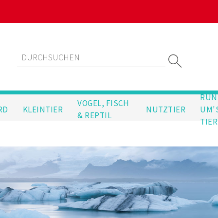
RUN
VOGEL, FISCH
RD
KLEINTIER
NUTZTIER
UM'
& REPTIL
TIER