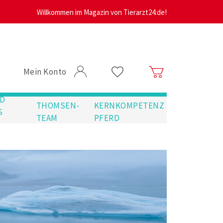
Willkommen im Magazin von Tierarzt24.de!
Mein Konto
D
THOMSEN-
KERNKOMPETENZ
S
TEAM
PFERD