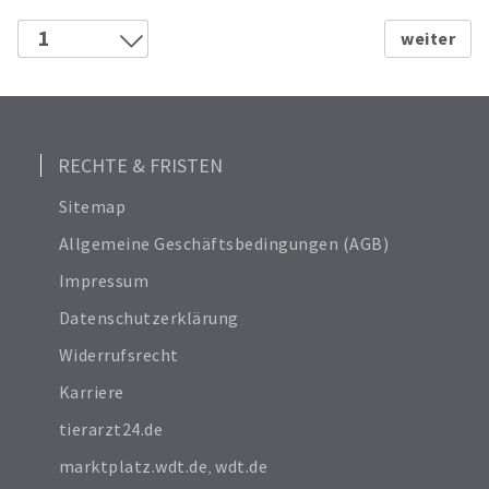
6
12
1
18
2
Alle anzeigen
3
24
RECHTE & FRISTEN
Sitemap
Allgemeine Geschäftsbedingungen (AGB)
Impressum
Datenschutzerklärung
Widerrufsrecht
Karriere
tierarzt24.de
marktplatz.wdt.de
,
wdt.de