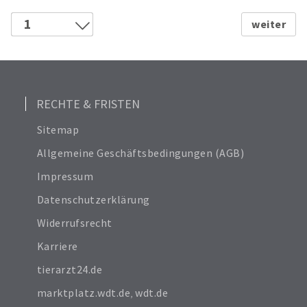
6
12
1
18
2
Alle anzeigen
3
24
RECHTE & FRISTEN
Sitemap
Allgemeine Geschäftsbedingungen (AGB)
Impressum
Datenschutzerklärung
Widerrufsrecht
Karriere
tierarzt24.de
marktplatz.wdt.de
,
wdt.de