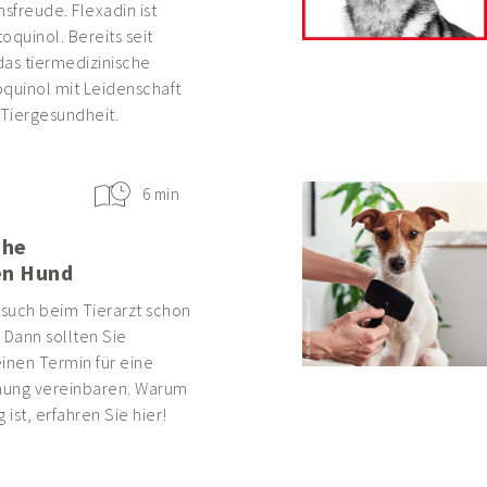
freude. Flexadin ist
oquinol. Bereits seit
das tiermedizinische
uinol mit Leidenschaft
 Tiergesundheit.
6 min
che
en Hund
esuch beim Tierarzt schon
 Dann sollten Sie
inen Termin für eine
hung vereinbaren. Warum
 ist, erfahren Sie hier!