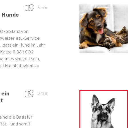
5 min
r Hunde
r Ökobilanz von
hweizer esu-Service
s, dass ein Hund im Jahr
e Katze 0,38 t CO2
ann es sinnvoll sein,
uf Nachhaltigkeit zu
 ein
5 min
t
nd die Basis für
tät – und somit