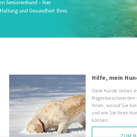
um Seniorenhund – hier
, Haltung und Gesundheit Ihres
Arthrose beim 
mehr funktioni
Viele Hunde erkranke
Veränderungen der G
hier, wie Gelenke au
sowie im Fall einer E