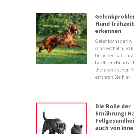
Gelenkproble
Hund frühzeit
erkennen
Gelenkschäden wie 
schmerzhaft und kö
Ursachen haben. A
bei Ihrem Hund ac
therapeutischen Mö
erfahren Sie hier!
Die Rolle der
Ernährung: H
Fellgesundhe
auch von inne