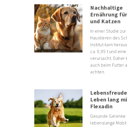
Nachhaltige
Ernährung fü
und Katzen
In einer Studie zu
Haustieren des Sc
Institut kam herau
ca. 0,95 t und ein
verursacht. Daher k
auch beim Futter a
achten.
Lebensfreude
Leben lang mi
Flexadin
Gesunde Gelenke si
lebenslange Mobili