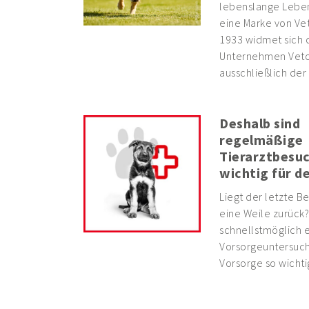
lebenslange Lebens
eine Marke von Vet
1933 widmet sich 
Unternehmen Vetoq
ausschließlich der
Deshalb sind
regelmäßige
Tierarztbesu
wichtig für d
Liegt der letzte B
eine Weile zurück?
schnellstmöglich e
Vorsorgeuntersuc
Vorsorge so wichtig