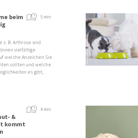
me beim
5 min
ig
z. B. Arthrose sind
nnen vielfältige
uf welche Anzeichen Sie
hten sollten und welche
glichkeiten es gibt,
4 min
aut- &
it kommt
n