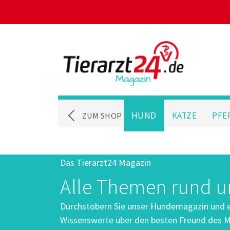
HUND
KATZE
PFE
ZUM SHOP
Das Tierarzt24 Magazin
Alle Themen rund 
Durchstöbern Sie unser Hundemagazin und er
Wissenswerte über den besten Freund des M