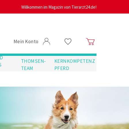
Willkommen im Magazin von Tierarzt24.de!
Mein Konto
D
THOMSEN-
KERNKOMPETENZ
S
TEAM
PFERD