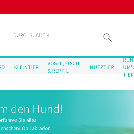
RUN
VOGEL, FISCH
RD
KLEINTIER
NUTZTIER
UM'
& REPTIL
TIER
um den Hund!
fahren Sie alles
enschen! Ob Labrador,