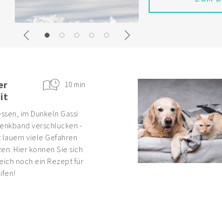
ZUM B
Previous
Next
er
10 min
it
ssen, im Dunkeln Gassi
enkband verschlucken -
 lauern viele Gefahren
en. Hier können Sie sich
eich noch ein Rezept für
ifen!