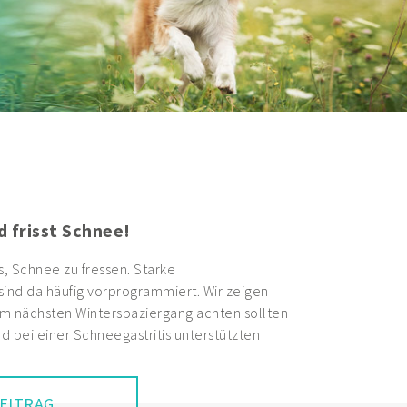
Hund: Wenn die Stoßdämpfer nicht
eren
n im Laufe ihres Lebens an schmerzhaften
elenke, der sogenannten Arthrose. Lesen Sie
fgebaut sind und was Sie bei der Vorbeugung
rkrankung beachten sollten.