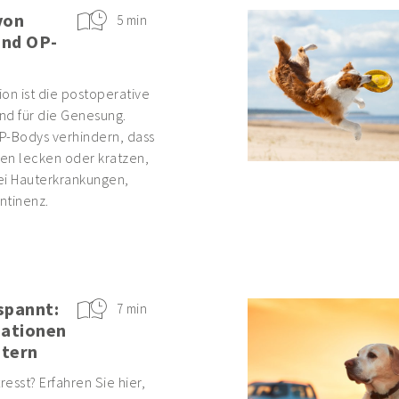
von
5 min
und OP-
on ist die postoperative
nd für die Genesung.
P-Bodys verhindern, dass
en lecken oder kratzen,
ei Hauterkrankungen,
ntinenz.
spannt:
7 min
uationen
stern
tresst? Erfahren Sie hier,