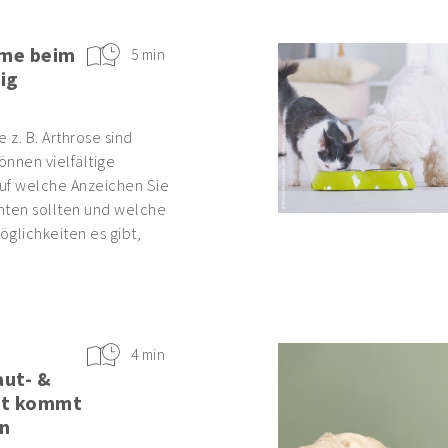
me beim
5 min
ig
z. B. Arthrose sind
nnen vielfältige
uf welche Anzeichen Sie
hten sollten und welche
glichkeiten es gibt,
4 min
aut- &
it kommt
n