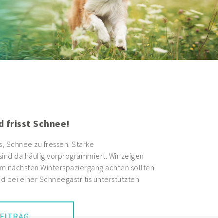
Hund: Wenn die Stoßdämpfer nicht
eren
n im Laufe ihres Lebens an schmerzhaften
elenke, der sogenannten Arthrose. Lesen Sie
fgebaut sind und was Sie bei der Vorbeugung
rkrankung beachten sollten.