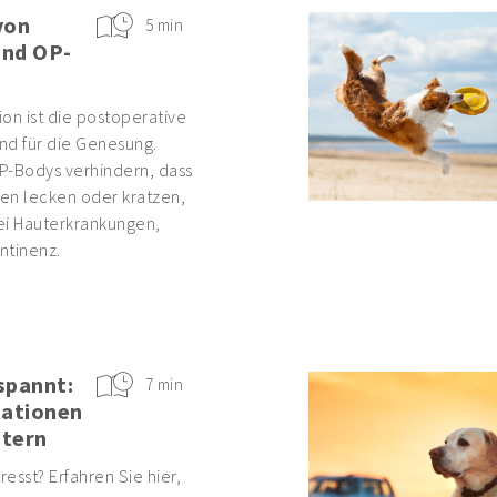
von
5 min
und OP-
on ist die postoperative
nd für die Genesung.
P-Bodys verhindern, dass
en lecken oder kratzen,
ei Hauterkrankungen,
ntinenz.
spannt:
7 min
uationen
stern
tresst? Erfahren Sie hier,