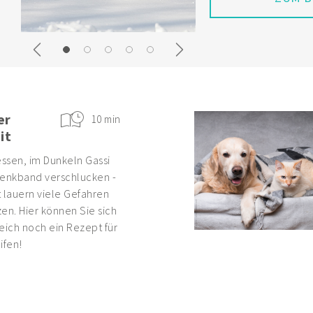
ZUM B
Previous
Next
er
10 min
it
ssen, im Dunkeln Gassi
enkband verschlucken -
 lauern viele Gefahren
en. Hier können Sie sich
eich noch ein Rezept für
ifen!