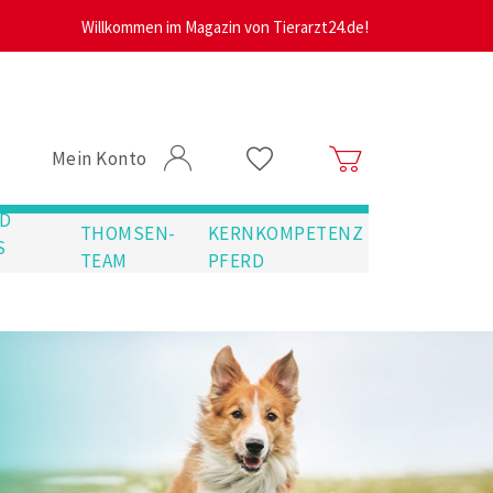
Willkommen im Magazin von Tierarzt24.de!
Mein Konto
D
THOMSEN-
KERNKOMPETENZ
S
TEAM
PFERD