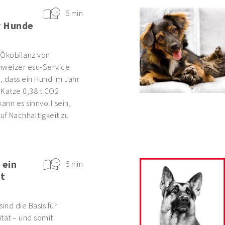
5 min
r Hunde
r Ökobilanz von
hweizer esu-Service
s, dass ein Hund im Jahr
e Katze 0,38 t CO2
ann es sinnvoll sein,
uf Nachhaltigkeit zu
 ein
5 min
t
nd die Basis für
tät – und somit