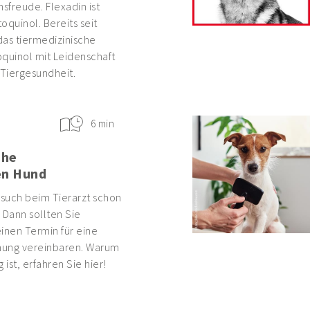
freude. Flexadin ist
oquinol. Bereits seit
das tiermedizinische
uinol mit Leidenschaft
 Tiergesundheit.
6 min
che
en Hund
esuch beim Tierarzt schon
 Dann sollten Sie
inen Termin für eine
hung vereinbaren. Warum
 ist, erfahren Sie hier!