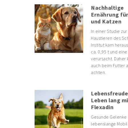
Nachhaltige
Ernährung fü
und Katzen
In einer Studie zu
Haustieren des Sc
Institut kam herau
ca. 0,95 t und ein
verursacht. Daher k
auch beim Futter a
achten.
Lebensfreude
Leben lang mi
Flexadin
Gesunde Gelenke si
lebenslange Mobili