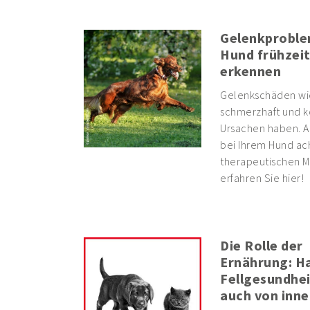
Gelenkproble
Hund frühzeit
erkennen
Gelenkschäden wie 
schmerzhaft und kö
Ursachen haben. A
bei Ihrem Hund ac
therapeutischen Mö
erfahren Sie hier!
Die Rolle der
Ernährung: H
Fellgesundhe
auch von inne