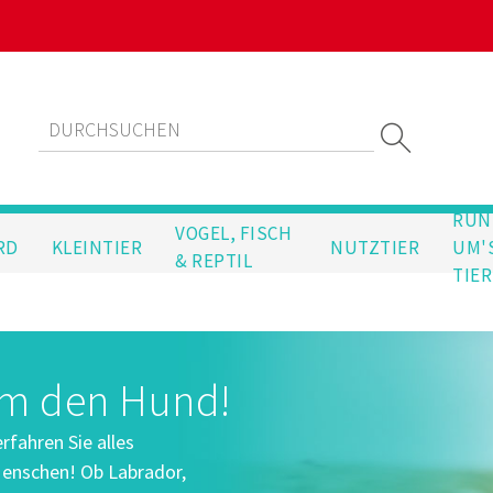
RUN
VOGEL, FISCH
RD
KLEINTIER
NUTZTIER
UM'
& REPTIL
TIER
um den Hund!
fahren Sie alles
enschen! Ob Labrador,