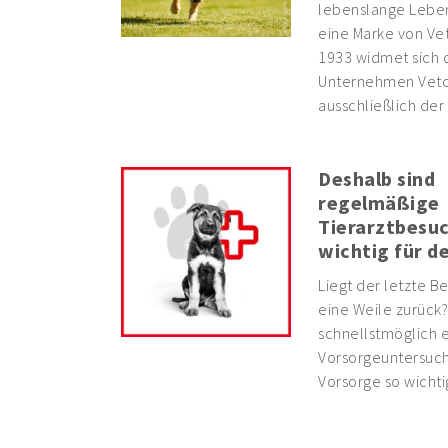
lebenslange Lebens
eine Marke von Vet
1933 widmet sich 
Unternehmen Vetoq
ausschließlich der
Deshalb sind
regelmäßige
Tierarztbesu
wichtig für d
Liegt der letzte B
eine Weile zurück?
schnellstmöglich e
Vorsorgeuntersuc
Vorsorge so wichtig