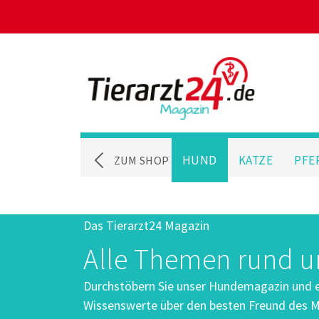
HUND
KATZE
PFE
ZUM SHOP
Das Tierarzt24 Magazin
Alle Themen rund 
Durchstöbern Sie unser Hundemagazin und er
Wissenswerte über den besten Freund des M