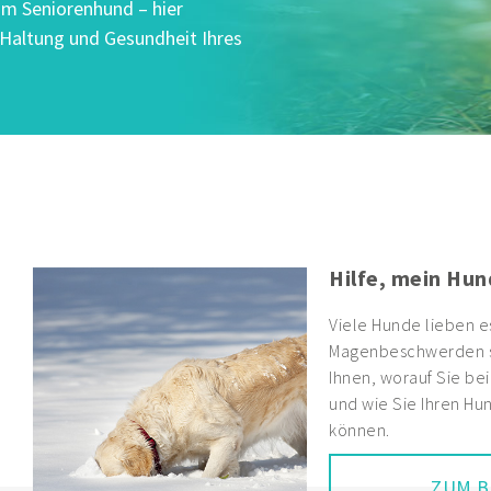
um Seniorenhund – hier
, Haltung und Gesundheit Ihres
Arthrose beim 
mehr funktioni
Viele Hunde erkranke
Veränderungen der G
hier, wie Gelenke au
sowie im Fall einer E