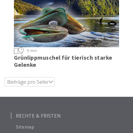
9 min
Grünlippmuschel für tierisch starke
Gelenke
Beiträge pro Seite
6
12
18
24
RECHTE & FRISTEN
Alle anzeigen
Sitemap