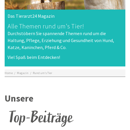
Das Tierarzt24 Magazin
Alle Themen rund um's Tier!
Durchstöbern Sie spannende Themen rund um die
Haltung, Pflege, Erziehung und Gesundheit von Hund,
Katze, Kaninchen, Pferd & Co.
Viel Spaß beim Entdecken!
Home
/
Magazin
/
Rund um's Tier
Unsere
Top-Beiträge