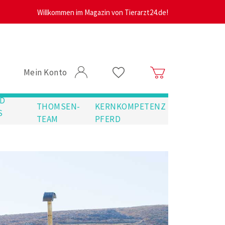
Willkommen im Magazin von Tierarzt24.de!
Mein Konto
D
THOMSEN-
KERNKOMPETENZ
S
TEAM
PFERD