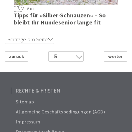
9 min
Tipps für »Silber-Schnauzen« – So
bleibt Ihr Hundesenior lange fit
Beiträge pro Seite
12
18
5
24
1
Alle anzeigen
2
6
3
4
RECHTE & FRISTEN
6
Sitemap
7
Allgemeine Geschäftsbedingungen (AGB)
8
Impressum
9