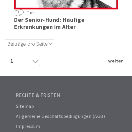
7 min
Der Senior-Hund: Häufige
Erkrankungen im Alter
Beiträge pro Seite
6
18
1
24
2
Alle anzeigen
3
12
4
5
RECHTE & FRISTEN
Sitemap
Allgemeine Geschäftsbedingungen (AGB)