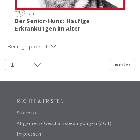
7 min
Der Senior-Hund: Häufige
Erkrankungen im Alter
Beiträge pro Seite
6
18
1
24
2
Alle anzeigen
3
12
4
5
RECHTE & FRISTEN
Sitemap
Allgemeine Geschäftsbedingungen (AGB)