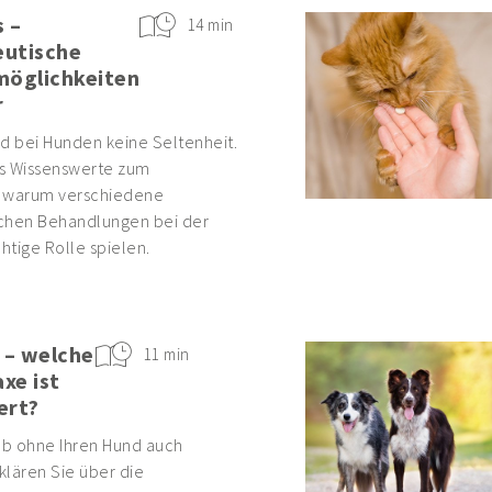
 –
14 min
eutische
öglichkeiten
r
d bei Hunden keine Seltenheit.
es Wissenswerte zum
d warum verschiedene
chen Behandlungen bei der
tige Rolle spielen.
 – welche
11 min
xe ist
ert?
laub ohne Ihren Hund auch
 klären Sie über die