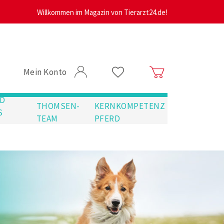
Willkommen im Magazin von Tierarzt24.de!
Mein Konto
D
THOMSEN-
KERNKOMPETENZ
S
TEAM
PFERD