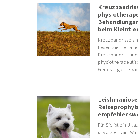
Kreuzbandriss
physiotherap
Behandlungsm
beim Kleintie
Kreuzbandrisse sin
Lesen Sie hier all
Kreuzbandriss un
physiotherapeutis
Genesung eine wich
Leishmaniose
Reiseprophyla
empfehlensw
Für Sie ist ein Ur
unvorstellbar? Wir