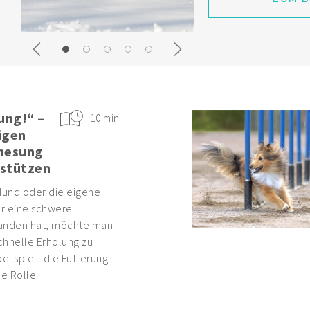
Previous
Next
ung!“ –
10 min
igen
enesung
rstützen
und oder die eigene
r eine schwere
tanden hat, möchte man
schnelle Erholung zu
ei spielt die Fütterung
e Rolle.