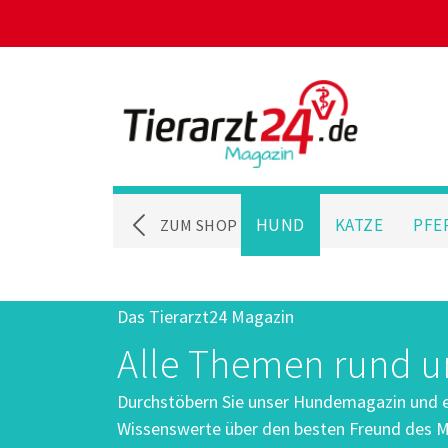
HUND
KATZE
PFE
ZUM SHOP
Das Tierarzt24 Magazin
Alle Themen rund 
Durchstöbern Sie unser Hundemagazin und er
Wissenswerte über den besten Freund des M