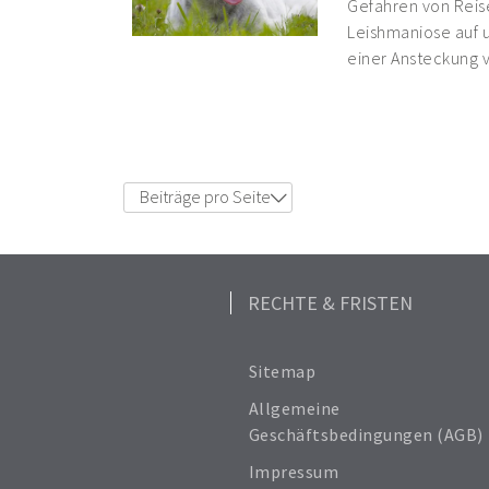
Gefahren von Reis
Leishmaniose auf u
einer Ansteckung 
Beiträge pro Seite
6
12
18
24
RECHTE & FRISTEN
Alle anzeigen
Sitemap
Allgemeine
Geschäftsbedingungen (AGB)
Impressum