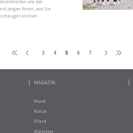
ekrankheiten wie der
nd zeigen Ihnen, wie Sie
vorbeugen können.
3
4
5
6
7
MAGAZIN
Hund
Katze
Pferd
Kleintier