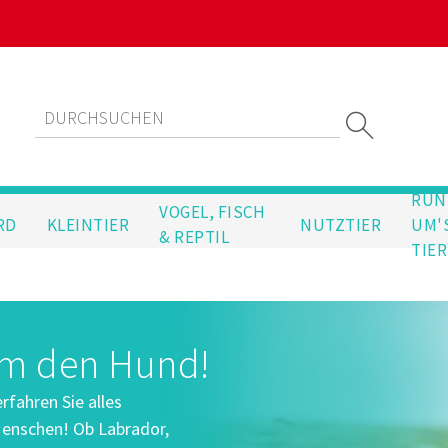
RUN
VOGEL, FISCH
RD
KLEINTIER
NUTZTIER
UM'
& REPTIL
TIER
um den Hund!
fahren Sie alles
enschen! Ob Labrador,