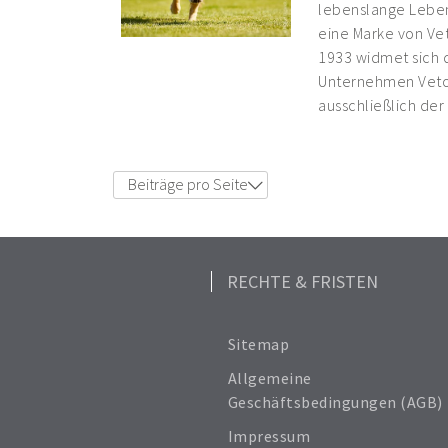
lebenslange Lebens
eine Marke von Vet
1933 widmet sich 
Unternehmen Vetoq
ausschließlich der
Beiträge pro Seite
6
12
18
24
RECHTE & FRISTEN
Alle anzeigen
Sitemap
Allgemeine
Geschäftsbedingungen (AGB)
Impressum