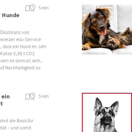
5 min
r Hunde
r Ökobilanz von
hweizer esu-Service
s, dass ein Hund im Jahr
e Katze 0,38 t CO2
ann es sinnvoll sein,
uf Nachhaltigkeit zu
 ein
5 min
t
nd die Basis für
tät – und somit