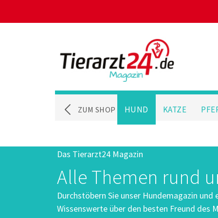
HUND
KATZE
PFE
ZUM SHOP
Das Tierarzt24 Magazin
Alle Themen rund 
Durchstöbern Sie unser Hundemagazin und er
Wissenswerte über den besten Freund des M