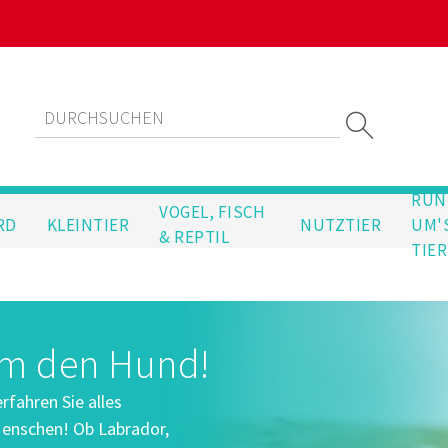
RUN
VOGEL, FISCH
RD
KLEINTIER
NUTZTIER
UM'
& REPTIL
TIER
um den Hund!
fahren Sie alles
enschen! Ob Labrador,