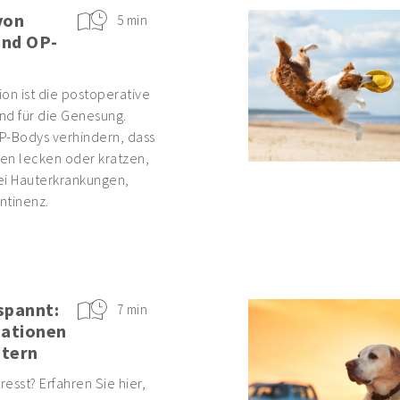
von
5 min
und OP-
on ist die postoperative
nd für die Genesung.
P-Bodys verhindern, dass
en lecken oder kratzen,
ei Hauterkrankungen,
ntinenz.
spannt:
7 min
uationen
stern
tresst? Erfahren Sie hier,