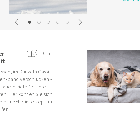
Previous
Next
er
10 min
it
ssen, im Dunkeln Gassi
enkband verschlucken -
 lauern viele Gefahren
en. Hier können Sie sich
eich noch ein Rezept für
ifen!