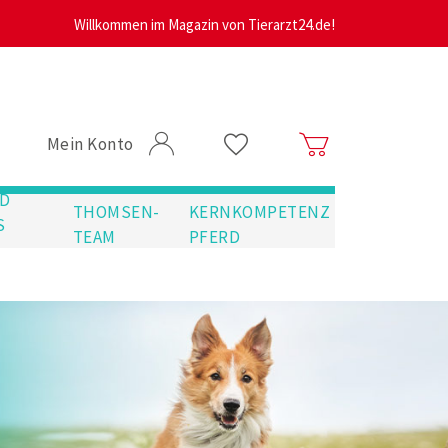
Willkommen im Magazin von Tierarzt24.de!
Mein Konto
D
THOMSEN-
KERNKOMPETENZ
S
TEAM
PFERD