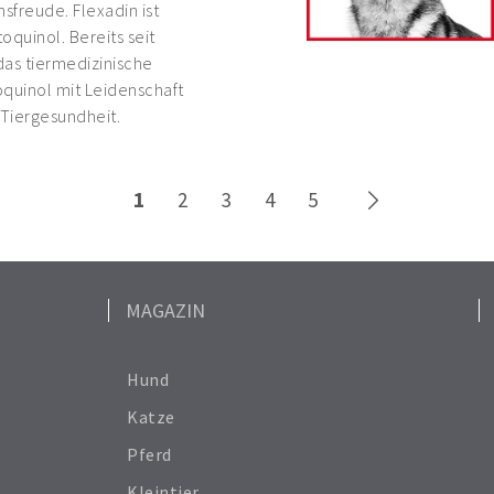
freude. Flexadin ist
oquinol. Bereits seit
das tiermedizinische
uinol mit Leidenschaft
 Tiergesundheit.
1
2
3
4
5
MAGAZIN
Hund
Katze
Pferd
Kleintier