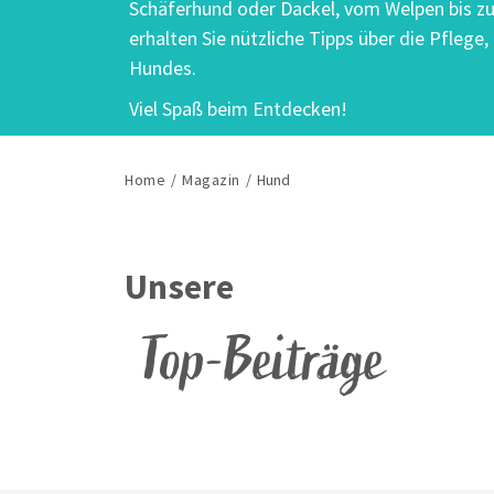
Schäferhund oder Dackel, vom Welpen bis z
erhalten Sie nützliche Tipps über die Pflege
Hundes.
Viel Spaß beim Entdecken!
Home
/
Magazin
/
Hund
Unsere
Hilfe, mein Hund frisst Sch
Viele Hunde lieben es, Schnee zu fr
Top-Beiträge
Magenbeschwerden sind da häufig v
Ihnen, worauf Sie beim nächsten Win
und wie Sie Ihren Hund bei einer Sch
können.
ZUM BEITRAG