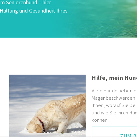
um Seniorenhund – hier
, Haltung und Gesundheit Ihres
nee!
essen. Starke
orprogrammiert. Wir zeigen
terspaziergang achten sollten
neegastritis unterstützten