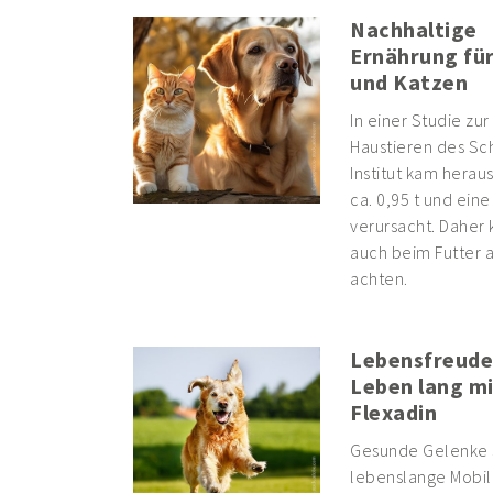
Nachhaltige
Ernährung fü
und Katzen
In einer Studie zu
Haustieren des Sc
Institut kam herau
ca. 0,95 t und ein
verursacht. Daher k
auch beim Futter a
achten.
Lebensfreude
Leben lang mi
Flexadin
Gesunde Gelenke si
lebenslange Mobili