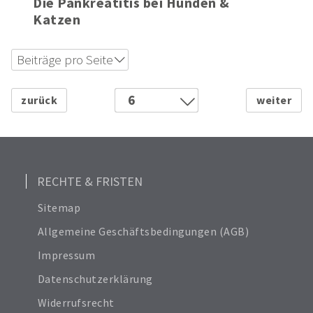
6 min
Die Pankreatitis bei Hunden &
Katzen
Beiträge pro Seite
12
18
6
24
1
Alle anzeigen
2
6
3
4
RECHTE & FRISTEN
5
Sitemap
7
Allgemeine Geschäftsbedingungen (AGB)
8
Impressum
9
Datenschutzerklärung