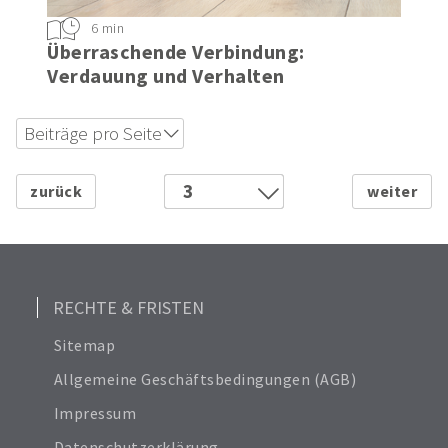
6 min
Überraschende Verbindung:
Verdauung und Verhalten
Beiträge pro Seite
12
18
3
24
1
Alle anzeigen
2
6
4
5
RECHTE & FRISTEN
6
Sitemap
7
Allgemeine Geschäftsbedingungen (AGB)
8
Impressum
9