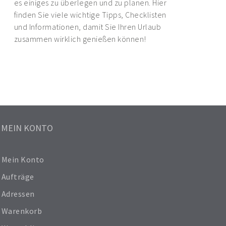
es einiges zu überlegen und zu planen. Hier
finden Sie viele wichtige Tipps, Checklisten
und Informationen, damit Sie Ihren Urlaub
zusammen wirklich genießen können!
MEIN KONTO
Mein Konto
Aufträge
Adressen
Warenkorb