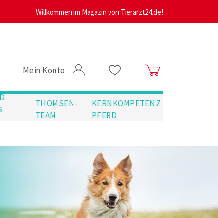
Willkommen im Magazin von Tierarzt24.de!
Mein Konto
D
THOMSEN-
KERNKOMPETENZ
S
TEAM
PFERD