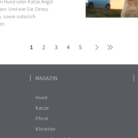
em Hund oder Katze Angst
en. Und wie Sie Stress
 sowie natürlich
en.
1
2
3
4
5
MAGAZIN
Hund
Katze
Pferd
Kleintier