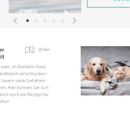
Previous
Next
er
10 min
it
ssen, im Dunkeln Gassi
enkband verschlucken -
 lauern viele Gefahren
en. Hier können Sie sich
eich noch ein Rezept für
ifen!