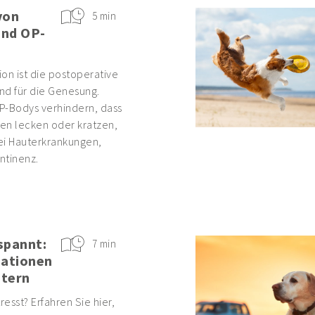
von
5 min
und OP-
on ist die postoperative
nd für die Genesung.
P-Bodys verhindern, dass
en lecken oder kratzen,
ei Hauterkrankungen,
ntinenz.
spannt:
7 min
uationen
stern
tresst? Erfahren Sie hier,