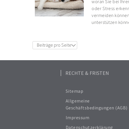
woran Sie bei Ihr
oder Stress erkenn
vermeiden können,
unterstützen könn
Beiträge pro Seite
6
12
18
24
RECHTE & FRISTEN
Alle anzeigen
Sitemap
Allgemeine
Geschäftsbedingungen (AGB)
Impressum
Datenschutzerklärung