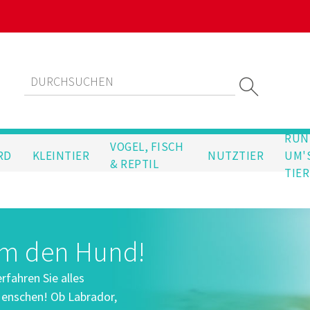
RUN
VOGEL, FISCH
RD
KLEINTIER
NUTZTIER
UM'
& REPTIL
TIER
um den Hund!
fahren Sie alles
enschen! Ob Labrador,