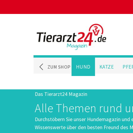
HUND
KATZE
PFE
ZUM SHOP
Das Tierarzt24 Magazin
Alle Themen rund 
Durchstöbern Sie unser Hundemagazin und er
Wissenswerte über den besten Freund des M