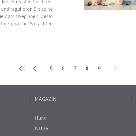
cken. Entlasten Sie Ihren
t und regulieren Sie seine
Sie damit beginnen, desto
 Ihnen, worauf Sie achten
5
6
7
8
9
MAGAZIN
Hund
Katze