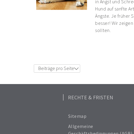
in Angst und Schre
Hund auf sanfte Ar
Ängste. Je früher 
besser! Wir zeigen
sollten.
Beiträge pro Seite
6
12
18
24
RECHTE & FRISTEN
Alle anzeigen
Sitemap
Allgemeine
Geschäftsbedingungen (AGB)