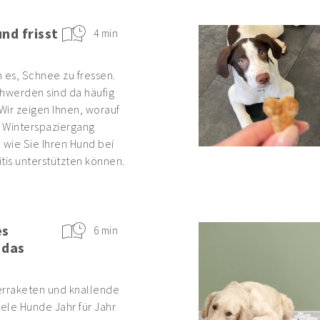
nd frisst
4 min
 es, Schnee zu fressen.
werden sind da häufig
Wir zeigen Ihnen, worauf
 Winterspaziergang
 wie Sie Ihren Hund bei
tis unterstützten können.
es
6 min
 das
erraketen und knallende
iele Hunde Jahr für Jahr