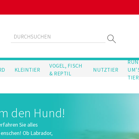
RUN
VOGEL, FISCH
RD
KLEINTIER
NUTZTIER
UM'
& REPTIL
TIER
um den Hund!
fahren Sie alles
enschen! Ob Labrador,