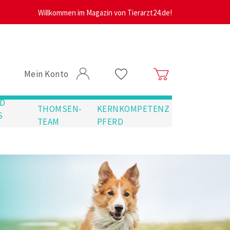
Willkommen im Magazin von Tierarzt24.de!
Mein Konto
D
THOMSEN-
KERNKOMPETENZ
S
TEAM
PFERD