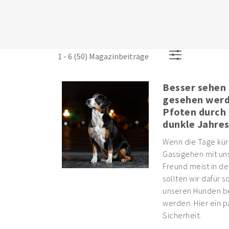
1 - 6 (50) Magazinbeiträge
Besser sehen
gesehen werd
Pfoten durch 
dunkle Jahres
Wenn die Tage kürz
Gassigehen mit un
Freund meist in de
sollten wir dafür s
unseren Hunden b
werden. Hier ein p
Sicherheit.