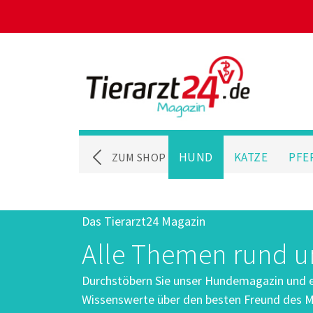
HUND
KATZE
PFE
ZUM SHOP
Das Tierarzt24 Magazin
Alle Themen rund 
Durchstöbern Sie unser Hundemagazin und er
Wissenswerte über den besten Freund des M