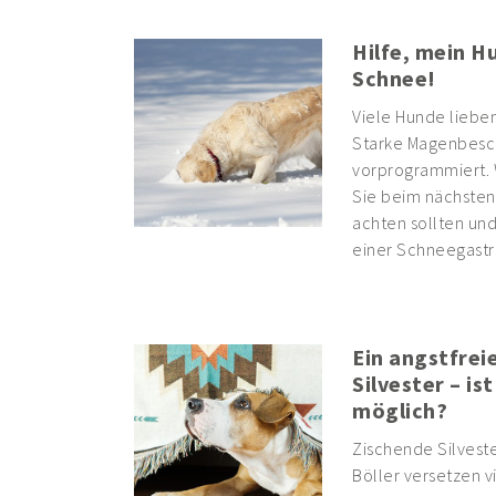
Hilfe, mein Hu
Schnee!
Viele Hunde lieben
Starke Magenbesch
vorprogrammiert. 
Sie beim nächsten
achten sollten und
einer Schneegastri
Ein angstfrei
Silvester – ist
möglich?
Zischende Silvest
Böller versetzen v