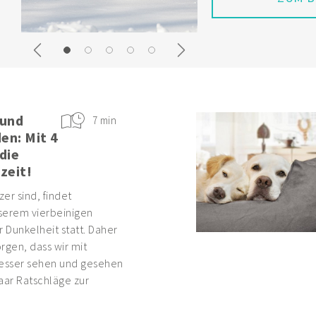
Previous
Next
 und
7 min
en: Mit 4
die
zeit!
er sind, findet
serem vierbeinigen
r Dunkelheit statt. Daher
orgen, dass wir mit
esser sehen und gesehen
aar Ratschläge zur