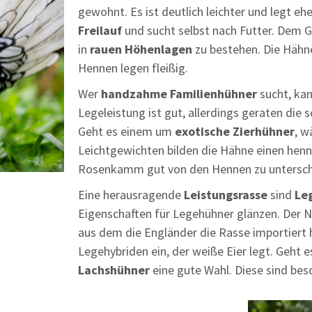
gewohnt. Es ist deutlich leichter und legt eh
Freilauf
und sucht selbst nach Futter. Dem 
in
rauen Höhenlagen
zu bestehen. Die Hähne
Hennen legen fleißig.
Wer
handzahme Familienhühner
sucht, ka
Legeleistung ist gut, allerdings geraten die
Geht es einem um
exotische Zierhühner
, w
Leichtgewichten bilden die Hähne einen hen
Rosenkamm gut von den Hennen zu untersch
Eine herausragende
Leistungsrasse
sind
Le
Eigenschaften für Legehühner glänzen. Der Na
aus dem die Engländer die Rasse importiert h
Legehybriden ein, der weiße Eier legt. Geht
Lachshühner
eine gute Wahl. Diese sind be