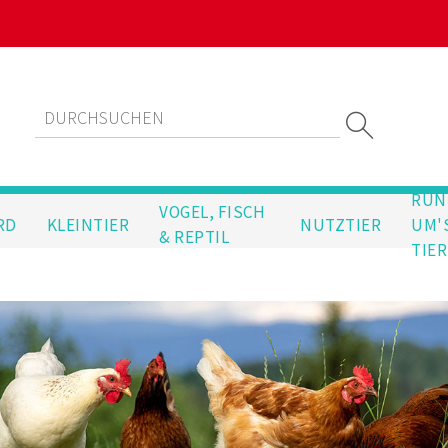
RUN
VOGEL, FISCH
RD
KLEINTIER
NUTZTIER
UM'
& REPTIL
TIER