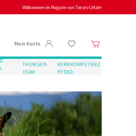
Willkommen im Magazin von Tierarzt24.de!
Mein Konto
D
THOMSEN-
KERNKOMPETENZ
S
TEAM
PFERD