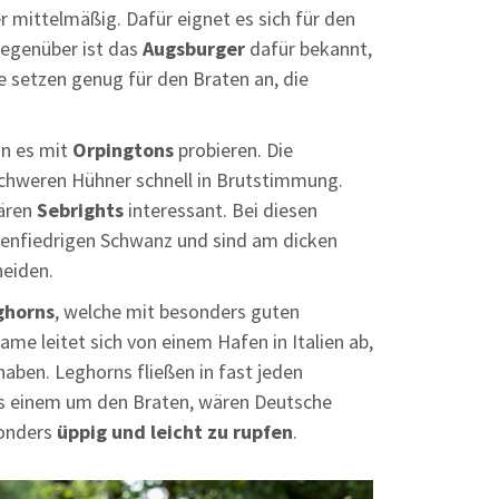
er mittelmäßig. Dafür eignet es sich für den
Gegenüber ist das
Augsburger
dafür bekannt,
 setzen genug für den Braten an, die
nn es mit
Orpingtons
probieren. Die
 schweren Hühner schnell in Brutstimmung.
ären
Sebrights
interessant. Bei diesen
nenfiedrigen Schwanz und sind am dicken
eiden.
ghorns
, welche mit besonders guten
me leitet sich von einem Hafen in Italien ab,
aben. Leghorns fließen in fast jeden
 es einem um den Braten, wären Deutsche
sonders
üppig und leicht zu rupfen
.