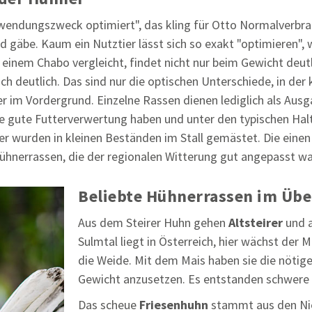
rwendungszweck optimiert", das kling für Otto Normalverbrau
 gäbe. Kaum ein Nutztier lässt sich so exakt "optimieren",
nem Chabo vergleicht, findet nicht nur beim Gewicht deutli
h deutlich. Das sind nur die optischen Unterschiede, in der
r im Vordergrund. Einzelne Rassen dienen lediglich als Ausga
ne gute Futterverwertung haben und unter den typischen Ha
r wurden in kleinen Beständen im Stall gemästet. Die einen 
ühnerrassen, die der regionalen Witterung gut angepasst wa
Beliebte Hühnerrassen im Übe
Aus dem Steirer Huhn gehen
Altsteirer
und a
Sulmtal liegt in Österreich, hier wächst der 
die Weide. Mit dem Mais haben sie die nötig
Gewicht anzusetzen. Es entstanden schwere
Das scheue
Friesenhuhn
stammt aus den Nie