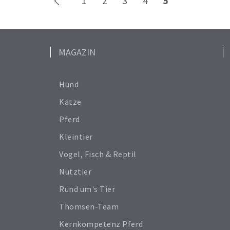
1
2
3
4
5
MAGAZIN
Hund
Katze
Pferd
Kleintier
Vogel, Fisch & Reptil
Nutztier
Rund um's Tier
Thomsen-Team
Kernkompetenz Pferd