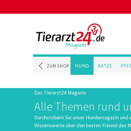
HUND
KATZE
PFE
ZUM SHOP
Das Tierarzt24 Magazin
Alle Themen rund 
Durchstöbern Sie unser Hundemagazin und er
Wissenswerte über den besten Freund des M