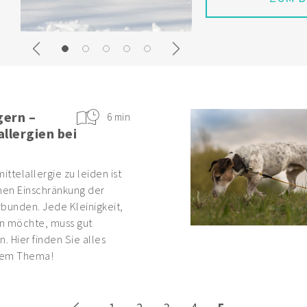
Previous
Next
gern –
6 min
llergien bei
ittelallergie zu leiden ist
chen Einschränkung der
bunden. Jede Kleinigkeit,
en möchte, muss gut
 Hier finden Sie alles
dem Thema!