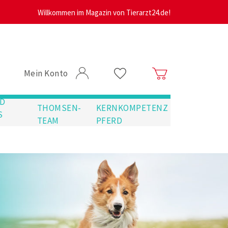
Willkommen im Magazin von Tierarzt24.de!
Mein Konto
D
THOMSEN-
KERNKOMPETENZ
S
TEAM
PFERD