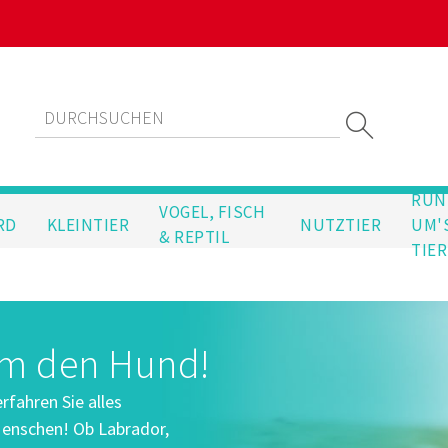
RUN
VOGEL, FISCH
RD
KLEINTIER
NUTZTIER
UM'
& REPTIL
TIER
um den Hund!
fahren Sie alles
enschen! Ob Labrador,