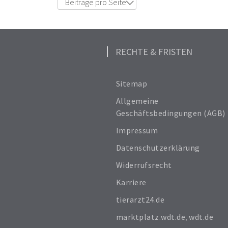
Beiträge pro Seite
6
12
18
24
RECHTE & FRISTEN
Alle anzeigen
Sitemap
Allgemeine
Geschäftsbedingungen (AGB)
Impressum
Datenschutzerklärung
Widerrufsrecht
Karriere
tierarzt24.de
marktplatz.wdt.de
,
wdt.de