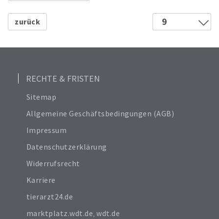
12
18
9
24
1
Alle anzeigen
2
6
3
4
RECHTE & FRISTEN
5
Sitemap
6
Allgemeine Geschäftsbedingungen (AGB)
7
Impressum
8
Datenschutzerklärung
Widerrufsrecht
Karriere
tierarzt24.de
marktplatz.wdt.de
,
wdt.de