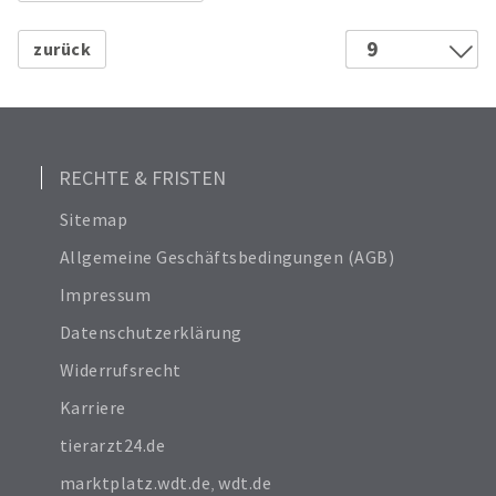
12
18
9
24
1
Alle anzeigen
2
6
3
4
RECHTE & FRISTEN
5
Sitemap
6
Allgemeine Geschäftsbedingungen (AGB)
7
Impressum
8
Datenschutzerklärung
Widerrufsrecht
Karriere
tierarzt24.de
marktplatz.wdt.de
,
wdt.de