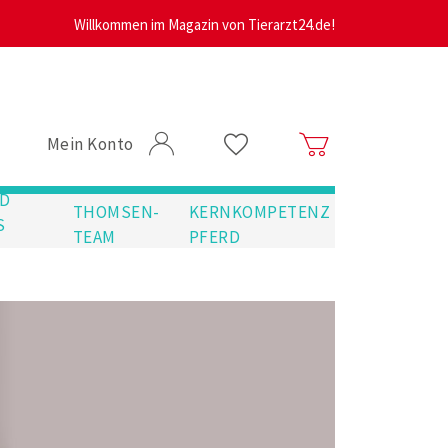
Willkommen im Magazin von Tierarzt24.de!
Mein Konto
D
THOMSEN-
KERNKOMPETENZ
S
TEAM
PFERD