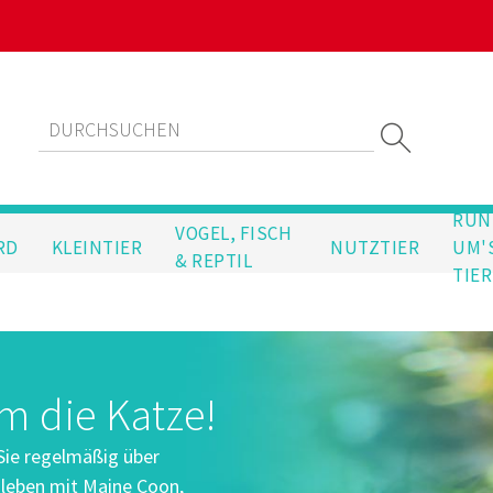
RUN
VOGEL, FISCH
RD
KLEINTIER
NUTZTIER
UM'
& REPTIL
TIER
m die Katze!
Sie regelmäßig über
eben mit Maine Coon,