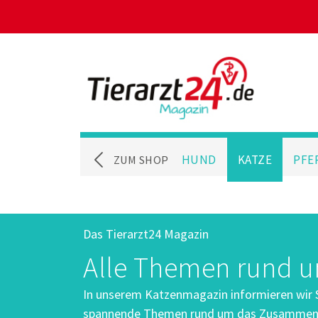
HUND
KATZE
PFE
ZUM SHOP
Das Tierarzt24 Magazin
Alle Themen rund u
In unserem Katzenmagazin informieren wir 
spannende Themen rund um das Zusammenl