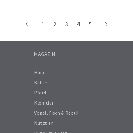
1
2
3
4
5
MAGAZIN
Hund
Katze
Pferd
Kleintier
Vogel, Fisch & Reptil
Nutztier