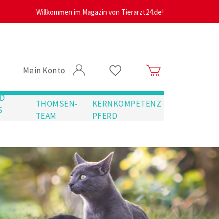
Willkommen im Magazin von Tierarzt24.de!
Mein Konto
D
THOMSEN-
KERNKOMPETENZ
S
TEAM
PFERD