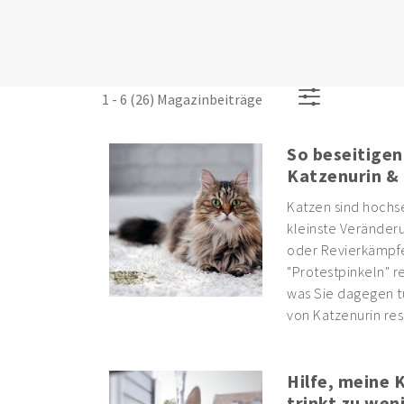
1 - 6 (26) Magazinbeiträge
So beseitigen
Katzenurin &
Katzen sind hochse
kleinste Veränderu
oder Revierkämpf
"Protestpinkeln" r
was Sie dagegen t
von Katzenurin res
Hilfe, meine 
trinkt zu wen