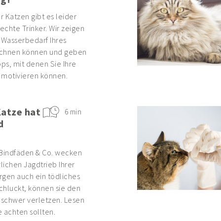
 Katzen gibt es leider
chte Trinker. Wir zeigen
 Wasserbedarf Ihres
echnen können und geben
pps, mit denen Sie Ihre
 motivieren können.
Katze hat
6 min
d
Bindfäden & Co. wecken
rlichen Jagdtrieb Ihrer
rgen auch ein tödliches
schluckt, können sie den
schwer verletzen. Lesen
e achten sollten.