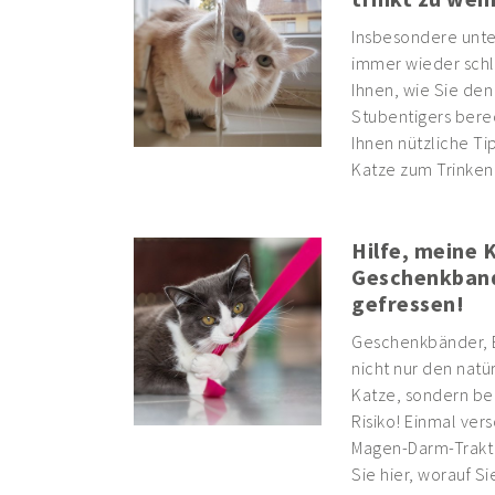
Insbesondere unter
immer wieder schle
Ihnen, wie Sie den
Stubentigers ber
Ihnen nützliche Ti
Katze zum Trinken
Hilfe, meine 
Geschenkban
gefressen!
Geschenkbänder, 
nicht nur den natü
Katze, sondern be
Risiko! Einmal ver
Magen-Darm-Trakt 
Sie hier, worauf Si