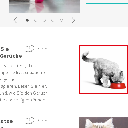
Previous
Next
 Sie
5 min
 Gerüche
nsible Tiere, die auf
ngen, Stresssituationen
e gerne mit
eagieren. Lesen Sie hier,
un & wie Sie den Geruch
tlos beseitigen können!
Katze
6 min
ig!