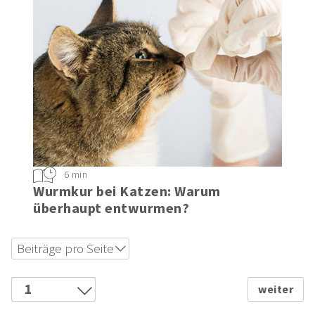
6 min
Wurmkur bei Katzen: Warum
überhaupt entwurmen?
Beiträge pro Seite
6
12
1
18
2