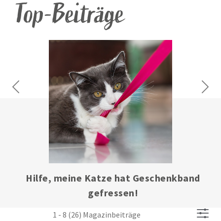
Top-Beiträge
Previous
Next
Hau(p)tsache gesund – Fellwechsel und -
pflege bei Katzen
1 - 8 (26) Magazinbeiträge