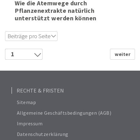
Wie die Atemwege durch
Pflanzenextrakte natürlich
unterstützt werden können
Beiträge pro Seite
12
18
1
24
2
Alle anzeigen
3
6
4
5
RECHTE & FRISTEN
Sitemap
Allgemeine Geschäftsbedingungen (AGB)
Impressum
Datenschutzerklärung