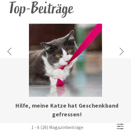
Top-Beiträge
Previous
Next
Hau(p)tsache gesund – Fellwechsel und -
pflege bei Katzen
1 - 6 (26) Magazinbeiträge