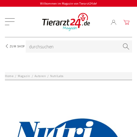
Willkommen im Magazin von Tierarzt24.de!
ZUM SHOP
Home
/
Magazin
/
Autoren
/
NutriLabs