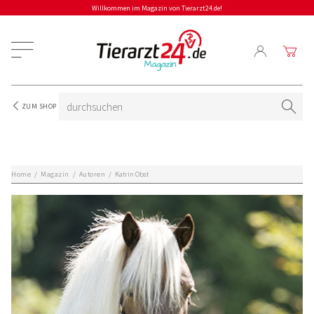
Willkommen im Magazin von Tierarzt24.de!
ZUM SHOP
Home
/
Magazin
/
Autoren
/
Katrin Obst